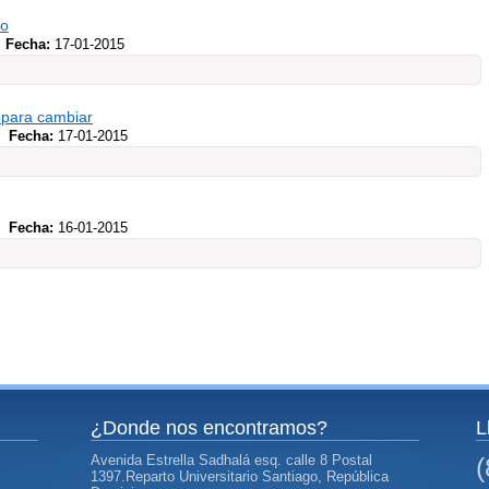
co
Fecha:
17-01-2015
e para cambiar
Fecha:
17-01-2015
Fecha:
16-01-2015
¿Donde nos encontramos?
L
Avenida Estrella Sadhalá esq. calle 8 Postal
1397.Reparto Universitario Santiago, República