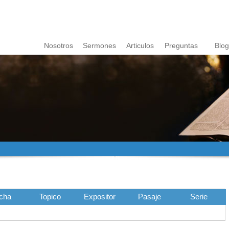
Nosotros
Sermones
Articulos
Preguntas
Blog
cha
Topico
Expositor
Pasaje
Serie