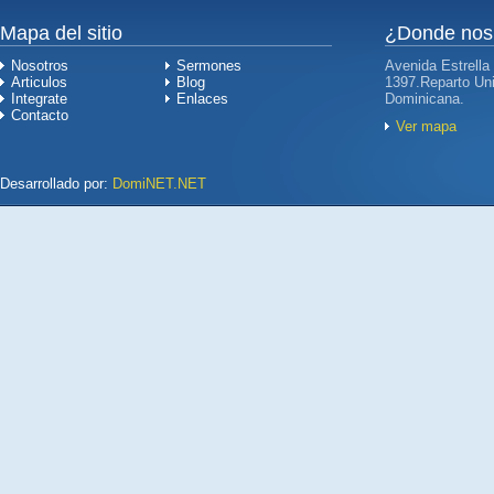
Mapa del sitio
¿Donde nos
Nosotros
Sermones
Avenida Estrella
Articulos
Blog
1397.Reparto Uni
Integrate
Enlaces
Dominicana.
Contacto
Ver mapa
Desarrollado por:
DomiNET.NET