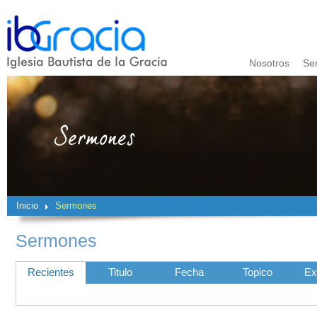
Nosotros
Se
Inicio
Sermones
Sermones
Recientes
Titulo
Fecha
Topico
Ex