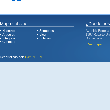
Mapa del sitio
¿Donde nos
Nosotros
Sermones
Avenida Estrella
Articulos
Blog
1397.Reparto Uni
Integrate
Enlaces
Dominicana.
Contacto
Ver mapa
Desarrollado por:
DomiNET.NET