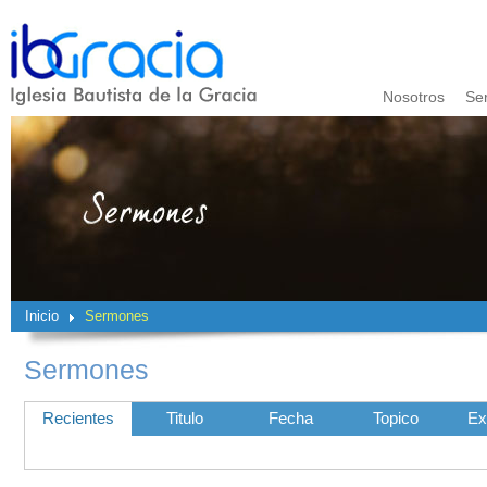
Nosotros
Se
Inicio
Sermones
Sermones
Recientes
Titulo
Fecha
Topico
Ex