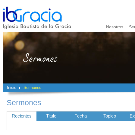
Nosotros
Se
Inicio
Sermones
Sermones
Recientes
Titulo
Fecha
Topico
Ex