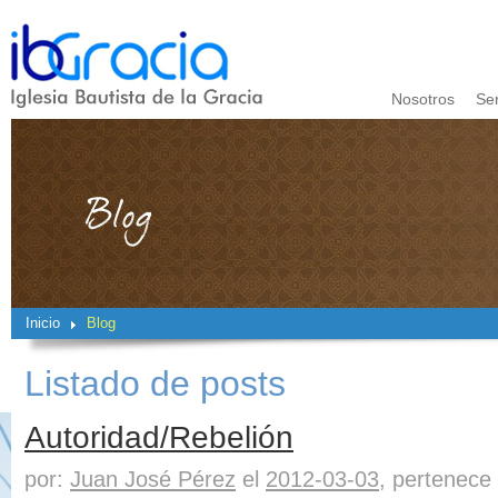
Nosotros
Se
Inicio
Blog
Listado de posts
Autoridad/Rebelión
por:
Juan José Pérez
el
2012-03-03
, pertenece