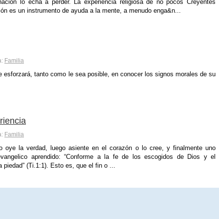
nación lo echa a perder. La experiencia religiosa de no pocos Creyentes
ión es un instrumento de ayuda a la mente, a menudo enga&n...
a:
Familia
esforzará, tanto como le sea posible, en conocer los signos morales de su
eriencia
a:
Familia
no oye la verdad, luego asiente en el corazón o lo cree, y finalmente uno
evangelico aprendido: “Conforme a la fe de los escogidos de Dios y el
iedad” (Ti.1:1). Esto es, que el fin o ...