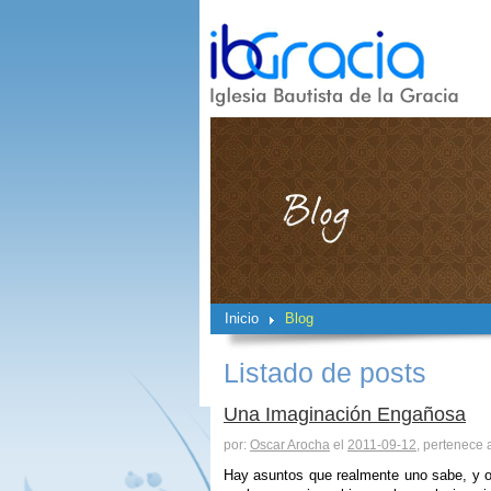
Inicio
Blog
Listado de posts
Una Imaginación Engañosa
por:
Oscar Arocha
el
2011-09-12
, pertenece 
Hay asuntos que realmente uno sabe, y o