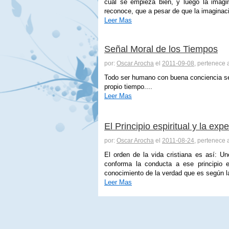
cual se empieza bien, y luego la imagi
reconoce, que a pesar de que la imaginac
Leer Mas
Señal Moral de los Tiempos
por:
Oscar Arocha
el
2011-09-08
, pertenece 
Todo ser humano con buena conciencia se 
propio tiempo....
Leer Mas
El Principio espiritual y la exp
por:
Oscar Arocha
el
2011-08-24
, pertenece 
El orden de la vida cristiana es así: U
conforma la conducta a ese principio 
conocimiento de la verdad que es según la p
Leer Mas