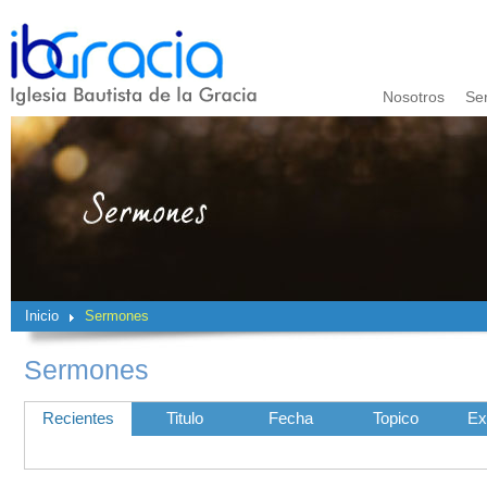
Nosotros
Se
Inicio
Sermones
Sermones
Recientes
Titulo
Fecha
Topico
Ex