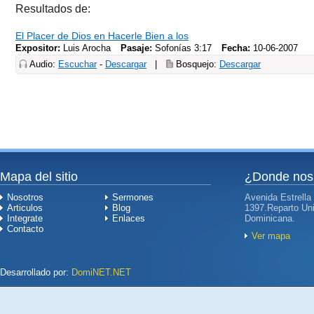
Resultados de:
El Placer de Dios en Hacerle Bien a los
Expositor:
Luis Arocha
Pasaje:
Sofonías 3:17
Fecha:
10-06-2007
Audio:
Escuchar
-
Descargar
|
Bosquejo:
Descargar
Mapa del sitio
¿Donde nos
Nosotros
Sermones
Avenida Estrella
Articulos
Blog
1397.Reparto Uni
Integrate
Enlaces
Dominicana.
Contacto
Ver mapa
Desarrollado por:
DomiNET.NET